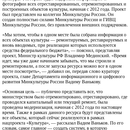
фотографии всех отреставрированных, отремонтированных и
построенных объектов культуры, начиная с 2012 года. Проект
был представлен на коллегии Минкультуры России. Он
создан полностью силами Минкультуры России и ГИВЦ
Минкультуры России, без привлечения внешних подрядчиков.
«Мы хотим, чтобы в одном месте была собрана информация о
всех объектах культуры — ремонтируемых, реставрируемых и
вновь вводимых, при реализации которых используются
средства федерального бюджета», — пояснил, представляя
проект, Министр культуры РФ Владимир Мединский. «Время
идет, мы уже даже начинаем забывать, что мы строили и
ремонтировали, а после запуска ресурса можно все в одном
месте посмотреть», — добавил он, передав слово куратору
проекта, главе Департамента информационного и цифрового
развития Минкультуры России Вадиму Ванькову.
«Основная цель — публично представить все, что
министерством было отремонтировано, отреставрировано, где
проводился капитальный или текущий ремонт, была
проведена модернизация, начиная с 2012 года по настоящее
время. Также в рамках данного ресурса будут представлены
все объекты, который сейчас реализуются в рамках
нацпроекта «Культура», — рассказал Вадим Ваньков. По его
словам, самое главное — создать систему, в которую