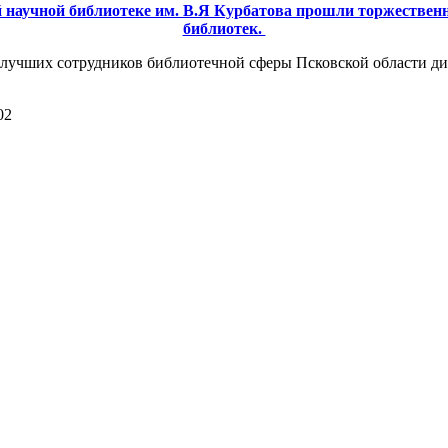
ной научной библиотеке им. В.Я Курбатова прошли торжеств
библиотек.
 лучших сотрудников библиотечной сферы Псковской области ди